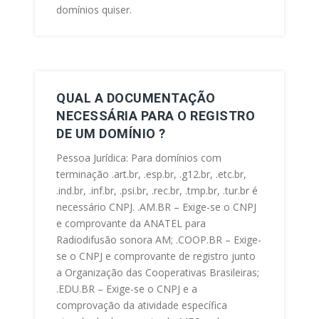
domínios quiser.
QUAL A DOCUMENTAÇÃO
NECESSÁRIA PARA O REGISTRO
DE UM DOMÍNIO ?
Pessoa Jurídica: Para domínios com
terminação .art.br, .esp.br, .g12.br, .etc.br,
.ind.br, .inf.br, .psi.br, .rec.br, .tmp.br, .tur.br é
necessário CNPJ. .AM.BR – Exige-se o CNPJ
e comprovante da ANATEL para
Radiodifusão sonora AM; .COOP.BR – Exige-
se o CNPJ e comprovante de registro junto
a Organização das Cooperativas Brasileiras;
.EDU.BR – Exige-se o CNPJ e a
comprovação da atividade específica